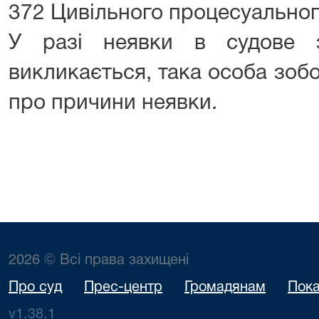
372 Цивільного процесуальног
У разі неявки в судове з
викликається, така особа зоб
про причини неявки.
2026 © Всі права захищені
Про суд
Прес-центр
Громадянам
Пока
v1.38.1