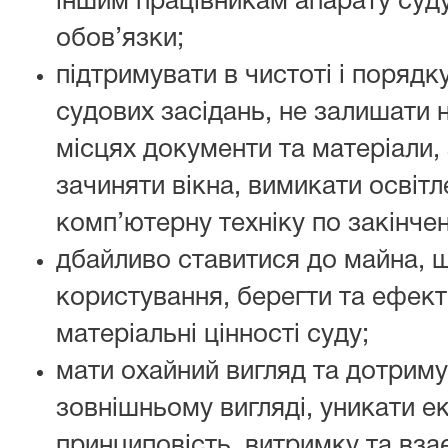
іншим працівникам апарату суду
обов’язки;
підтримувати в чистоті і порядк
судових засідань, не залишати н
місцях документи та матеріали,
зачиняти вікна, вимикати освітл
комп’ютерну техніку по закінче
дбайливо ставитися до майна, щ
користування, берегти та ефек
матеріальні цінності суду;
мати охайний вигляд та дотриму
зовнішньому вигляді, уникати е
принциповість, витримку та вза