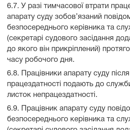
6.7. У разі тимчасової втрати прац
апарату суду зобов’язаний повідо
безпосереднього керівника та сл
(секретарі судового засідання до
до якого він прикріплений) протяг
часу робочого дня.
6.8. Працівники апарату суду післ
працездатності подають до служб
листок непрацездатності.
6.9. Працівник апарату суду повід
безпосереднього керівника та сл