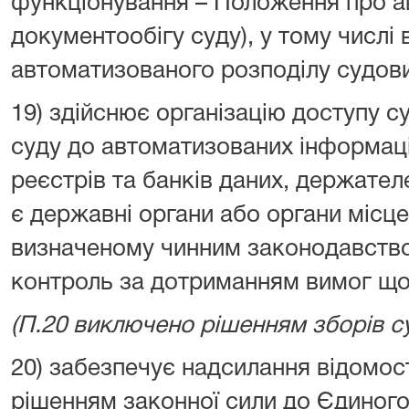
функціонування – Положення про а
документообігу суду), у тому числі 
автоматизованого розподілу судов
19) здійснює організацію доступу су
суду до автоматизованих інформаці
реєстрів та банків даних, держател
є державні органи або органи місц
визначеному чинним законодавство
контроль за дотриманням вимог щод
(П.20 виключено рішенням зборів су
20) забезпечує надсилання відомо
рішенням законної сили до Єдиног