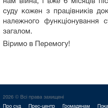
нам війна, і вже 6 місяців п
суду кожен з працівників до
належного функціонування с
загалом.
Віримо в Перемогу!
2026 © Всі права захищені
Про суд
Прес-центр
Громадянам
Пока