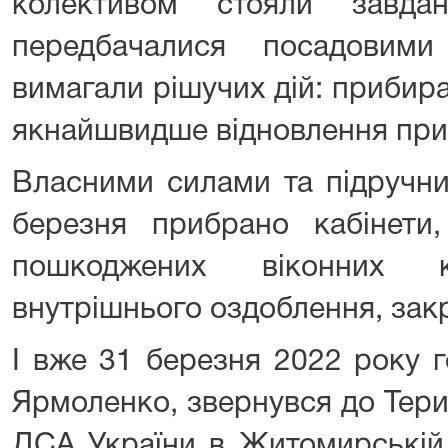
колективом стояли завда
передбачалися посадовими
вимагали рішучих дій: прибира
якнайшвидше відновлення при
Власними силами та підручн
березня прибрано кабінети
пошкоджених віконних ко
внутрішнього оздоблення, закр
І вже 31 березня 2022 року 
Ярмоленко, звернувся до Тери
ДСА України в Житомирській 