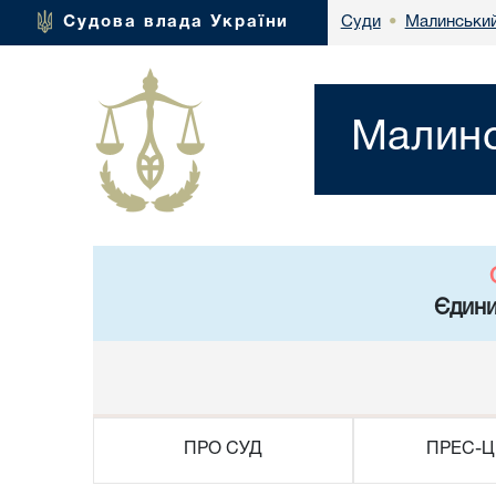
Малинський
Судова влада України
Суди
•
Малинс
Єдини
ПРО СУД
ПРЕС-Ц