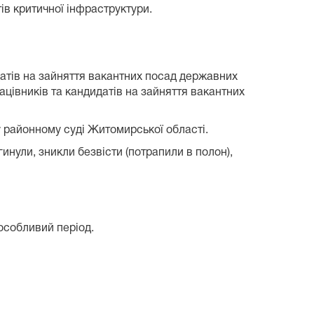
тів критичної інфраструктури.
идатів на зайняття вакантних посад державних
рацівників та кандидатів на зайняття вакантних
у районному суді Житомирської області.
гинули, зникли безвісти (потрапили в полон),
 особливий період.