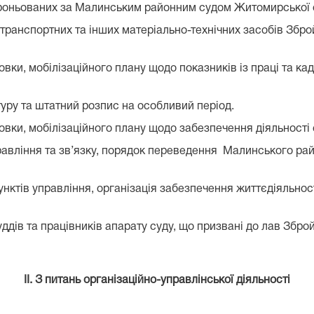
аброньованих за Малинським районним судом Житомирської 
д, транспортних та інших матеріально-технічних засобів Зб
отовки, мобілізаційного плану щодо показників із праці та 
туру та штатний розпис на особливий період.
отовки, мобілізаційного плану щодо забезпечення діяльності
управління та зв’язку, порядок переведення Малинського р
унктів управління, організація забезпечення життєдіяльнос
дів та працівників апарату суду, що призвані до лав Збройн
ІI. З питань організаційно-управлінської діяльності