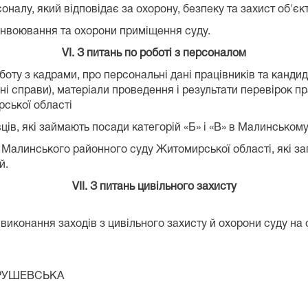
соналу, який відповідає за охорону, безпеку та захист об'єк
онвоювання та охорони приміщення суду.
VІ. З питань по роботі з персоналом
оботу з кадрами, про персональні дані працівників та канд
вні справи), матеріали проведення і результати перевірок п
ської області
ів, які займають посади категорій «Б» і «В» в Малинськом
ту Малинського районного суду Житомирської області, які за
х дій.
VІI. З питань цивільного захисту
а виконання заходів з цивільного захисту й охорони суду на
КРУШЕВСЬКА