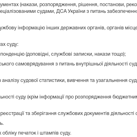
кументах (накази, розпорядження, рішення, постанови, рек
іалізованими судами, ДСА України з питань забезпечення 
службову інформацію інших державних органів, органів міс
ах суду:
понденцію (доповідні, службові записки, накази тощо);
вського самоврядування з питань внутрішньої діяльності суд
з аналізу судової статистики, вивчення та узагальнення су
льності суду (крім інформації про розпорядження бюджетни
 реєстрації та зберігання службових документів діяльності 
ь.
 обліку печаток і штампів суду.