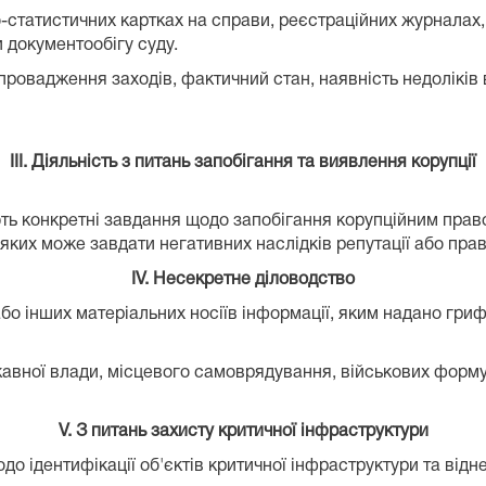
во-статистичних картках на справи, реєстраційних журналах
 документообігу суду.
провадження заходів, фактичний стан, наявність недоліків в
III. Діяльність з питань запобігання та виявлення корупції
ають конкретні завдання щодо запобігання корупційним пра
яких може завдати негативних наслідків репутації або прав
IV. Несекретне діловодство
 або інших матеріальних носіїв інформації, яким надано гр
ржавної влади, місцевого самоврядування, військових форму
V. З питань захисту критичної інфраструктури
одо ідентифікації об'єктів критичної інфраструктури та відне