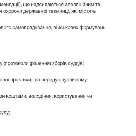
омендації), що надсилаються апеляційним та
охорони державної таємниці, які містять
цевого самоврядування, військових формувань,
у (протоколи (рішення) зборів суддів;
дової практики, що передує публічному
ми коштами, володіння, користування чи
суду;